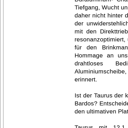
Tiefgang, Wucht un
daher nicht hinter
der unwiderstehlic
mit den Direkttri
resonanzoptimiert,
für den Brinkmann
Hommage an unser
drahtloses Bed
Aluminiumscheibe, 
erinnert.
Ist der Taurus der
Bardos? Entscheiden
den ultimativen Pla
Taurus mit 12.