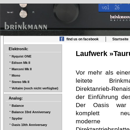
find us on facebook
Startseite
Elektronik:
Laufwerk »Tau
Nyquist ONE
Edison Mk II
Marconi Mk II
Vor mehr als eine
Mono
leitete Brin
Stereo Mk II
Direktanrieb-Rena
Voltaire (noch nicht verfügbar)
der Einführung de
Analog:
Der Oasis war 
Balance
komplett neu-e
Balance 33rd Anniversary
Spyder
moderne
Oasis 10th Anniversary
Direktantriebsplatt