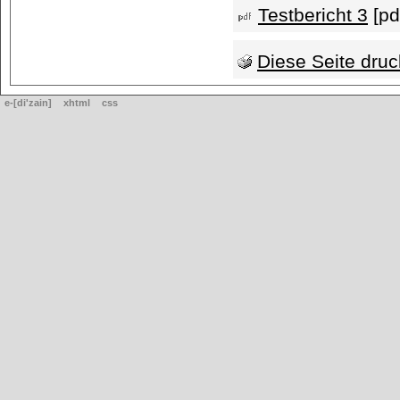
Testbericht 3
[pd
Diese Seite dru
e-[di'zain]
xhtml
css