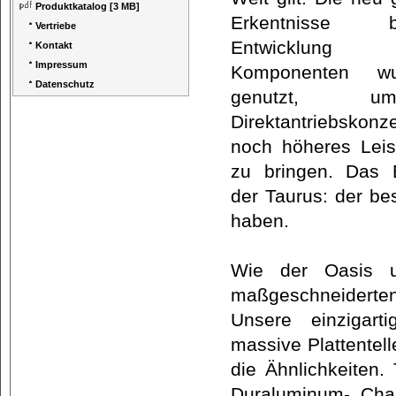
Produktkatalog
[3 MB]
Erkentnisse
Vertriebe
Entwicklung
Kontakt
Impressum
Komponenten w
Datenschutz
genutzt, 
Direktantriebskon
noch höheres Leis
zu bringen. Das E
der Taurus: der bes
haben.
Wie der Oasis u
maßgeschneiderten 
Unsere einzigart
massive Plattentel
die Ähnlichkeiten
Duraluminum- Chas