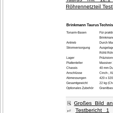
Röhrennetzteil Test
Brinkmann Taurus
Techni
Tonarm-Basen
Für prakti
Brinkmann
Antrieb
Durch Mag
Stromversorgung
Ausgelage
RöNt Röhr
Lager
Präzision
Plattenteller
Massiver 1
Chassis
40 mm Dur
Anschlüsse
Cinch-, X
Abmessungen
420 x 320
Gesamtgewicht
22 kg (Cha
Optionales Zubehör
Granitbas
Großes Bild an
Testbericht 1
[