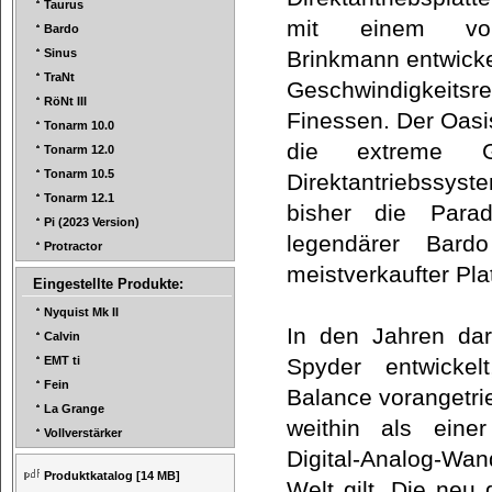
Taurus
mit einem vo
Bardo
Brinkmann entwicke
Sinus
TraNt
Geschwindigkeits
RöNt III
Finessen. Der Oas
Tonarm 10.0
die extreme Ge
Tonarm 12.0
Tonarm 10.5
Direktantriebssys
Tonarm 12.1
bisher die Parad
Pi (2023 Version)
legendärer Bard
Protractor
meistverkaufter Pla
Eingestellte Produkte:
Nyquist Mk II
In den Jahren da
Calvin
Spyder entwickel
EMT ti
Fein
Balance vorangetri
La Grange
weithin als eine
Vollverstärker
Digital-Analog-
Produktkatalog
[14 MB]
Welt gilt. Die ne