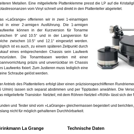
eiteren Metallen. Eine mitgelieferte Plattenklemme presst die LP auf die Kristal
btastresonanzen vom Vinyl schnell und direkt in den Plattenteller abgeleitet.
as »LaGrange« offerieren wir in zwei 1-einarmigen
nd in einer 2-armigen Ausführung. Die 1-armigen
aufwerke können in der Kurzversion für Tonarme
wischen 9“ und 10.5“ und in der Langversion für
olche zwischen 10.5“ und 12.1“ eingesetzt werden.
öglich ist es auch, zu einem späteren Zeitpunkt durch
ukauf eines entsprechenden Chassis sein Laufwerk
mzurüsten. Die Tonarmbasen werden mit einer
pannvorrichtung präzis und unverrückbar im Chassis
es Laufwerks fixiert. Zum Justieren muss lediglich eine
leine Schraube gelöst werden.
er Antrieb des Plattentellers erfolgt über einen präzisionsgeschliffenen Rundrie
5 U/min) lassen sich separat abstimmen und per Tipptasten anwählen. Die Vers
as mitgelieferte Transistor- Netzteil; mit dem Röhren-Netzteil »RöNt« lässt sich de
unden und Tester sind vom »LaGrange« gleichermassen begeistert und berichten, 
islang nicht für möglich gehaltenen Durchhörbarkeit.
Brinkmann La Grange
Technische Daten