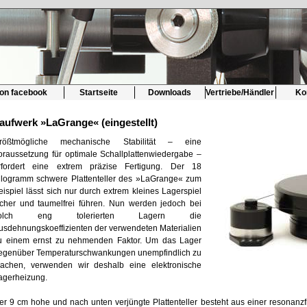
 on facebook
Startseite
Downloads
Vertriebe/Händler
Ko
aufwerk »LaGrange« (eingestellt)
rößtmögliche mechanische Stabilität – eine
oraussetzung für optimale Schallplattenwiedergabe –
rfordert eine extrem präzise Fertigung. Der 18
ilogramm schwere Plattenteller des »LaGrange« zum
eispiel lässt sich nur durch extrem kleines Lagerspiel
icher und taumelfrei führen. Nun werden jedoch bei
olch eng tolerierten Lagern die
usdehnungskoeffizienten der verwendeten Materialien
u einem ernst zu nehmenden Faktor. Um das Lager
egenüber Temperaturschwankungen unempfindlich zu
achen, verwenden wir deshalb eine elektronische
agerheizung.
er 9 cm hohe und nach unten verjüngte Plattenteller besteht aus einer resonanz