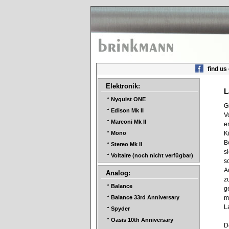
find us
Elektronik:
L
Nyquist ONE
G
Edison Mk II
V
Marconi Mk II
e
K
Mono
B
Stereo Mk II
s
Voltaire (noch nicht verfügbar)
s
A
Analog:
z
Balance
g
m
Balance 33rd Anniversary
L
Spyder
Oasis 10th Anniversary
D