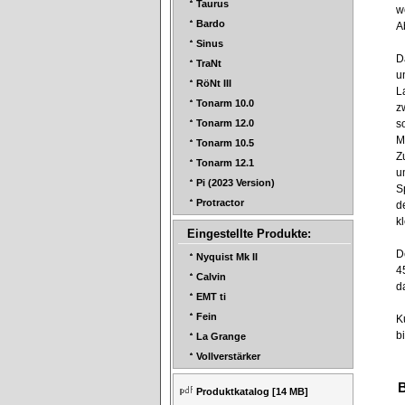
Taurus
w
Bardo
A
Sinus
D
TraNt
u
RöNt III
L
Tonarm 10.0
z
s
Tonarm 12.0
M
Tonarm 10.5
Z
Tonarm 12.1
u
Pi (2023 Version)
S
Protractor
d
k
Eingestellte Produkte:
D
Nyquist Mk II
4
Calvin
d
EMT ti
Fein
K
b
La Grange
Vollverstärker
Produktkatalog
[14 MB]