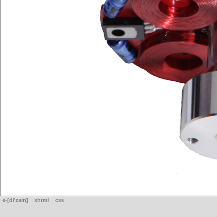
e-[di'zain]
xhtml
css