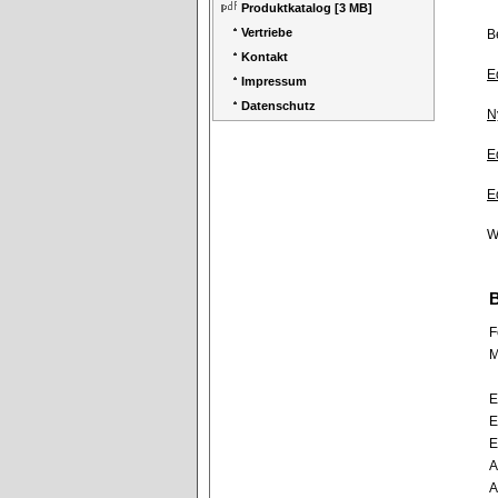
Produktkatalog
[3 MB]
Vertriebe
B
Kontakt
E
Impressum
Datenschutz
N
E
E
W
F
M
E
E
E
A
A