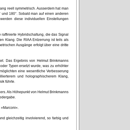
gang reell symmetrisch. Ausserdem hat man
° und 180°. Sobald man auf einen anderen
werden diese individuellen Einstellungen
raffinierte Hybridschaltung, die das Signal
en Klang. Die RIAA Entzerrung ist teils als
trischen Ausgänge erfolgt über eine dritte
itet. Das Ergebnis von Helmut Brinkmanns
 oder Typen ersetzt wurde, was zu erhöhter
ermöglichten eine wesentliche Verbesserung
llierterem und holographischerem Klang,
sik führte.
ngers. Als Höhepunkt von Helmut Brinkmanns
wiedergabe.
fe »Marconi«.
nd gleichzeitig involvierend, so farbig und