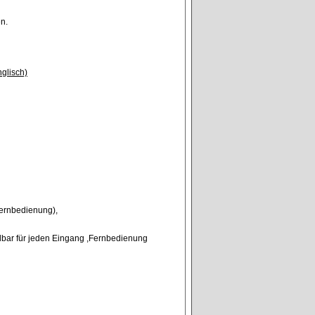
ten.
nglisch)
Fernbedienung),
llbar für jeden Eingang ,Fernbedienung