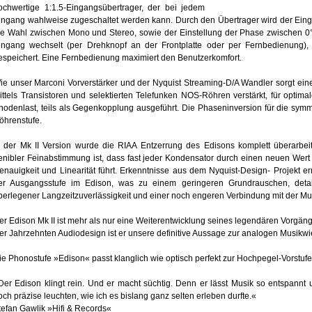
ochwertige 1:1.5-Eingangsübertrager, der bei jedem
ingang wahlweise zugeschaltet werden kann. Durch den Übertrager wird der Ein
ie Wahl zwischen Mono und Stereo, sowie der Einstellung der Phase zwischen 0
ingang wechselt (per Drehknopf an der Frontplatte oder per Fernbedienung), 
espeichert. Eine Fernbedienung maximiert den Benutzerkomfort.
ie unser Marconi Vorverstärker und der Nyquist Streaming-D/A Wandler sorgt eine 
ittels Transistoren und selektierten Telefunken NOS-Röhren verstärkt, für optimal
nodenlast, teils als Gegenkopplung ausgeführt. Die Phaseninversion für die symme
öhrenstufe.
n der Mk II Version wurde die RIAA Entzerrung des Edisons komplett überarbe
enibler Feinabstimmung ist, dass fast jeder Kondensator durch einen neuen Wert
enauigkeit und Linearität führt. Erkenntnisse aus dem Nyquist-Design- Projekt 
er Ausgangsstufe im Edison, was zu einem geringeren Grundrauschen, detai
berlegener Langzeitzuverlässigkeit und einer noch engeren Verbindung mit der Mu
er Edison Mk II ist mehr als nur eine Weiterentwicklung seines legendären Vorgä
ier Jahrzehnten Audiodesign ist er unsere definitive Aussage zur analogen Musik
ie Phonostufe »Edison« passt klanglich wie optisch perfekt zur Hochpegel-Vorstu
Der Edison klingt rein. Und er macht süchtig. Denn er lässt Musik so entspannt u
och präzise leuchten, wie ich es bislang ganz selten erleben durfte.«
tefan Gawlik »Hifi & Records«