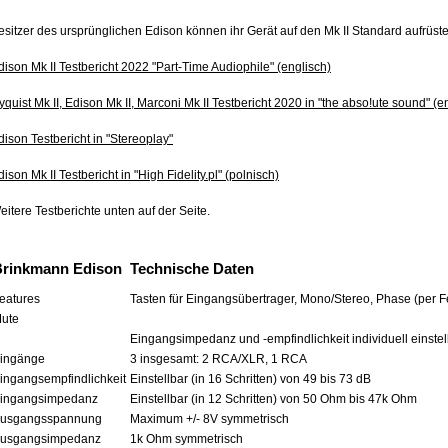
esitzer des ursprünglichen Edison können ihr Gerät auf den Mk II Standard aufrüs
dison Mk II Testbericht 2022 "Part-Time Audiophile" (englisch)
yquist Mk II, Edison Mk II, Marconi Mk II Testbericht 2020 in "the abso!ute sound" (e
dison Testbericht in "Stereoplay"
dison Mk II Testbericht in "High Fidelity.pl" (polnisch)
eitere Testberichte unten auf der Seite.
Brinkmann Edison
Technische Daten
eatures
Tasten für Eingangsübertrager, Mono/Stereo, Phase (per 
ute
Eingangsimpedanz und -empfindlichkeit individuell einste
ingänge
3 insgesamt: 2 RCA/XLR, 1 RCA
ingangsempfindlichkeit
Einstellbar (in 16 Schritten) von 49 bis 73 dB
ingangsimpedanz
Einstellbar (in 12 Schritten) von 50 Ohm bis 47k Ohm
usgangsspannung
Maximum +/- 8V symmetrisch
usgangsimpedanz
1k Ohm symmetrisch