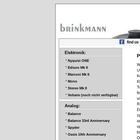
find us
Elektronik:
P
Nyquist ONE
W
Edison Mk II
U
Marconi Mk II
K
K
Mono
T
Stereo Mk II
f
Voltaire (noch nicht verfügbar)
u
R
Analog:
E
Balance
s
a
Balance 33rd Anniversary
o
Spyder
b
Oasis 10th Anniversary
O