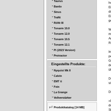
Taurus
h
Bardo
E
d
Sinus
E
TraNt
g
RöNt III
Tonarm 10.0
W
m
Tonarm 12.0
A
Tonarm 10.5
R
Tonarm 12.1
Pi (2023 Version)
I
Protractor
p
G
Eingestellte Produkte:
d
ü
Nyquist Mk II
Calvin
D
EMT ti
v
Fein
D
La Grange
Vollverstärker
»
d
Produktkatalog
[14 MB]
S