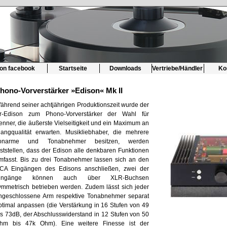
 on facebook
Startseite
Downloads
Vertriebe/Händler
Ko
hono-Vorverstärker »Edison« Mk II
ährend seiner achtjährigen Produktionszeit wurde der
r-Edison zum Phono-Vorverstärker der Wahl für
enner, die äußerste Vielseitigkeit und ein Maximum an
langqualität erwarten. Musikliebhaber, die mehrere
onarme und Tonabnehmer besitzen, werden
eststellen, dass der Edison alle denkbaren Funktionen
mfasst. Bis zu drei Tonabnehmer lassen sich an den
CA Eingängen des Edisons anschließen, zwei der
ingänge können auch über XLR-Buchsen
ymmetrisch betrieben werden. Zudem lässt sich jeder
ngeschlossene Arm respektive Tonabnehmer separat
ptimal anpassen (die Verstärkung in 16 Stufen von 49
is 73dB, der Abschlusswiderstand in 12 Stufen von 50
hm bis 47k Ohm). Eine weitere Finesse ist der