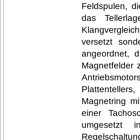
Feldspulen, di
das Tellerla
Klangvergleic
versetzt sond
angeordnet, d
Magnetfelder z
Antriebsmoto
Plattenteller
Magnetring mi
einer Tachosc
umgesetzt i
Regelschaltun