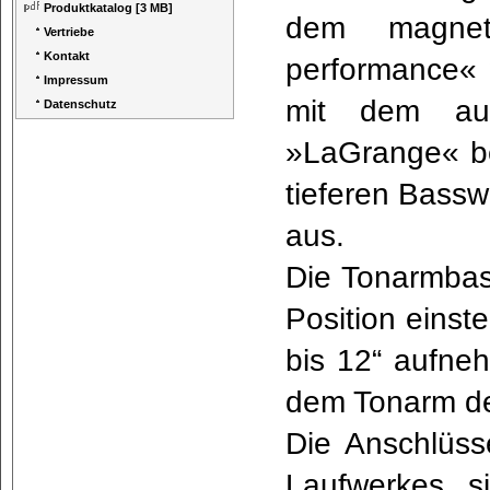
Produktkatalog
[3 MB]
dem magneti
Vertriebe
Kontakt
performance« w
Impressum
mit dem au
Datenschutz
»LaGrange« bet
tieferen Bassw
aus.
Die Tonarmbasi
Position einst
bis 12“ aufne
dem Tonarm d
Die Anschlüss
Laufwerkes, 