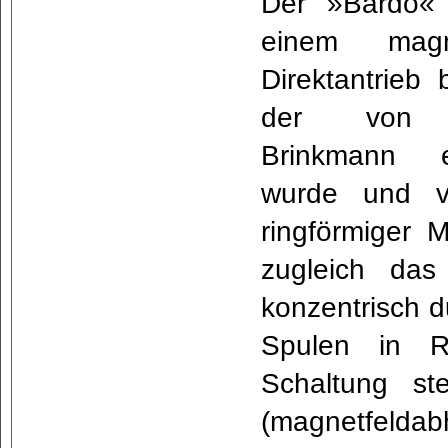
Der »Bardo« 
einem magne
Direktantrieb 
der von 
Brinkmann en
wurde und vo
ringförmiger M
zugleich das
konzentrisch 
Spulen in Ro
Schaltung st
(magnetfeldab