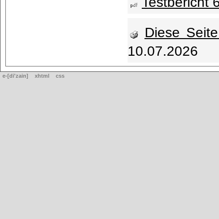
Testbericht 
Diese Seit
10.07.2026
e-[di'zain]
xhtml
css