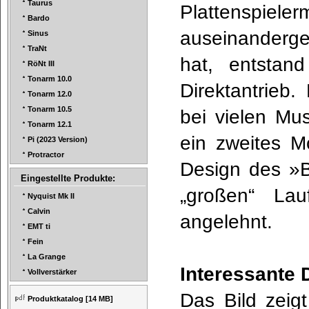
Taurus
Plattenspieler
Bardo
auseinanderge
Sinus
TraNt
hat, entstan
RöNt III
Tonarm 10.0
Direktantrieb
Tonarm 12.0
Tonarm 10.5
bei vielen Mus
Tonarm 12.1
ein zweites Mo
Pi (2023 Version)
Protractor
Design des »B
Eingestellte Produkte:
„großen“ La
Nyquist Mk II
Calvin
angelehnt.
EMT ti
Fein
La Grange
Interessante 
Vollverstärker
Das Bild zeig
Produktkatalog
[14 MB]