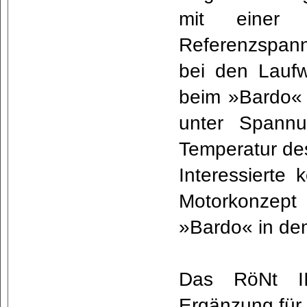
mit einer 
Referenzspann
bei den Lauf
beim »Bardo« 
unter Spannu
Temperatur de
Interessierte
Motorkonzep
»Bardo« in de
Das RöNt II
Ergänzung fü