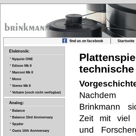
find us on facebook
Startseite
Elektronik:
Plattens
Nyquist ONE
technische
Edison Mk II
Marconi Mk II
Mono
Vorgeschicht
Stereo Mk II
Nachdem 
Voltaire (noch nicht verfügbar)
Analog:
Brinkmann si
Balance
Zeit mit viel 
Balance 33rd Anniversary
Spyder
und Forscher
Oasis 10th Anniversary