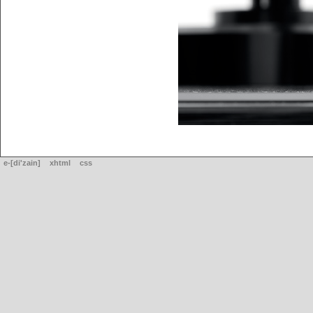
e-[di'zain]
xhtml
css