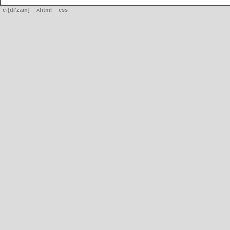
e-[di'zain]
xhtml
css