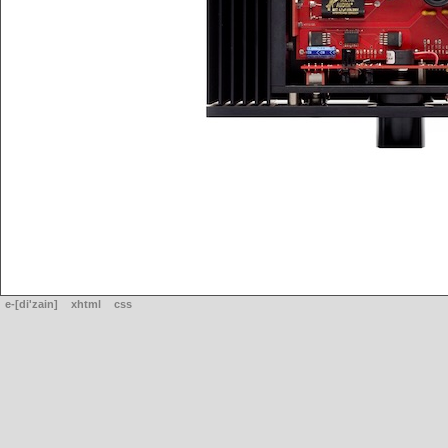
e-[di'zain]
xhtml
css