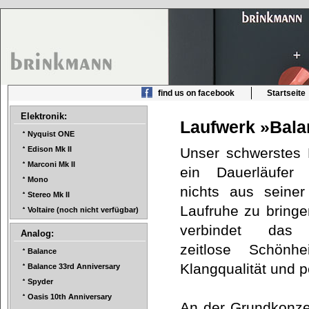
find us on facebook
Startseite
Elektronik:
Laufwerk »Bal
Nyquist ONE
Unser schwerstes 
Edison Mk II
Marconi Mk II
ein Dauerläufer
Mono
nichts aus seiner
Stereo Mk II
Laufruhe zu bringe
Voltaire (noch nicht verfügbar)
verbindet das 
Analog:
zeitlose Schönhe
Balance
Klangqualität und 
Balance 33rd Anniversary
Spyder
Oasis 10th Anniversary
An der Grundkonzep