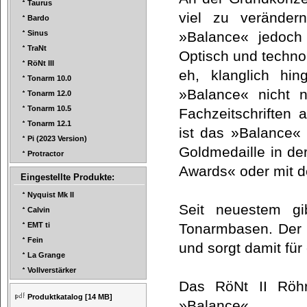
Taurus
viel zu veränder
Bardo
»Balance« jedoch k
Sinus
TraNt
Optisch und technol
RöNt III
eh, klanglich hi
Tonarm 10.0
»Balance« nicht 
Tonarm 12.0
Tonarm 10.5
Fachzeitschriften 
Tonarm 12.1
ist das »Balance« 
Pi (2023 Version)
Goldmedaille in de
Protractor
Awards« oder mit
Eingestellte Produkte:
Nyquist Mk II
Seit neuestem g
Calvin
Tonarmbasen. Der 
EMT ti
Fein
und sorgt damit für
La Grange
Vollverstärker
Das RöNt II Röhr
Produktkatalog
[14 MB]
»Balance«.