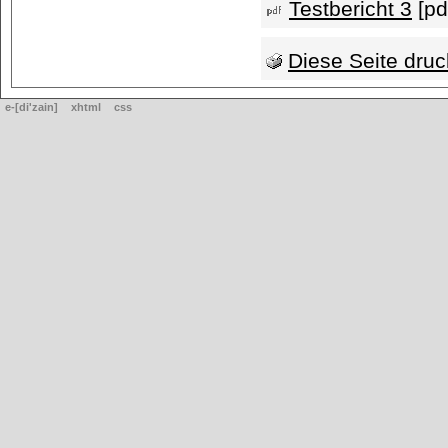
Testbericht 3
[pd
Diese Seite dru
e-[di'zain]
xhtml
css