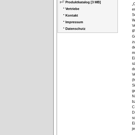
Produktkatalog
[3 MB]
„
Vertriebe
e
S
Kontakt
W
Impressum
V
Datenschutz
I
G
z
d
m
E
s
d
V
(
S
g
N
b
C
D
s
E
j