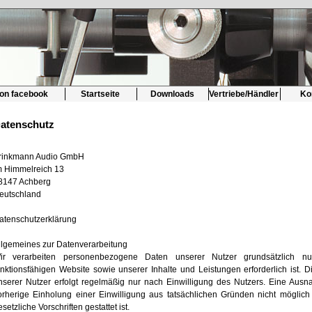
 on facebook
Startseite
Downloads
Vertriebe/Händler
Ko
atenschutz
rinkmann Audio GmbH
m Himmelreich 13
8147 Achberg
eutschland
atenschutzerklärung
llgemeines zur Datenverarbeitung
ir verarbeiten personenbezogene Daten unserer Nutzer grundsätzlich nur
unktionsfähigen Website sowie unserer Inhalte und Leistungen erforderlich ist.
nserer Nutzer erfolgt regelmäßig nur nach Einwilligung des Nutzers. Eine Ausna
orherige Einholung einer Einwilligung aus tatsächlichen Gründen nicht möglich
esetzliche Vorschriften gestattet ist.