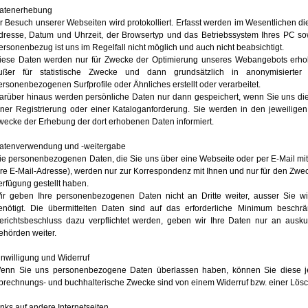
atenerhebung
hr Besuch unserer Webseiten wird protokolliert. Erfasst werden im Wesentlichen di
dresse, Datum und Uhrzeit, der Browsertyp und das Betriebssystem Ihres PC sow
ersonenbezug ist uns im Regelfall nicht möglich und auch nicht beabsichtigt.
iese Daten werden nur für Zwecke der Optimierung unseres Webangebots erhob
ußer für statistische Zwecke und dann grundsätzlich in anonymisierter
ersonenbezogenen Surfprofile oder Ähnliches erstellt oder verarbeitet.
arüber hinaus werden persönliche Daten nur dann gespeichert, wenn Sie uns di
iner Registrierung oder einer Kataloganforderung. Sie werden in den jeweilige
wecke der Erhebung der dort erhobenen Daten informiert.
atenverwendung und -weitergabe
ie personenbezogenen Daten, die Sie uns über eine Webseite oder per E-Mail mitt
hre E-Mail-Adresse), werden nur zur Korrespondenz mit Ihnen und nur für den Zwec
erfügung gestellt haben.
ir geben Ihre personenbezogenen Daten nicht an Dritte weiter, ausser Sie w
enötigt. Die übermittelten Daten sind auf das erforderliche Minimum beschrä
erichtsbeschluss dazu verpflichtet werden, geben wir Ihre Daten nur an auskunf
ehörden weiter.
inwilligung und Widerruf
enn Sie uns personenbezogene Daten überlassen haben, können Sie diese jed
brechnungs- und buchhalterische Zwecke sind von einem Widerruf bzw. einer L
inks auf andere Internetseiten