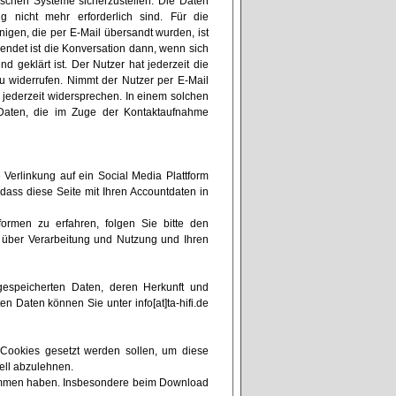
ischen Systeme sicherzustellen. Die Daten
 nicht mehr erforderlich sind. Für die
gen, die per E-Mail übersandt wurden, ist
eendet ist die Konversation dann, wenn sich
 geklärt ist. Der Nutzer hat jederzeit die
u widerrufen. Nimmt der Nutzer per E-Mail
jederzeit widersprechen. In einem solchen
 Daten, die im Zuge der Kontaktaufnahme
Verlinkung auf ein Social Media Plattform
 dass diese Seite mit Ihren Accountdaten in
rmen zu erfahren, folgen Sie bitte den
n über Verarbeitung und Nutzung und Ihren
gespeicherten Daten, deren Herkunft und
 Daten können Sie unter info[at]ta-hifi.de
 Cookies gesetzt werden sollen, um diese
rell abzulehnen.
ekommen haben. Insbesondere beim Download