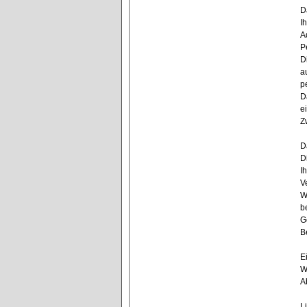
D
I
A
P
D
a
p
D
e
Z
D
D
I
V
W
b
G
B
E
W
A
L