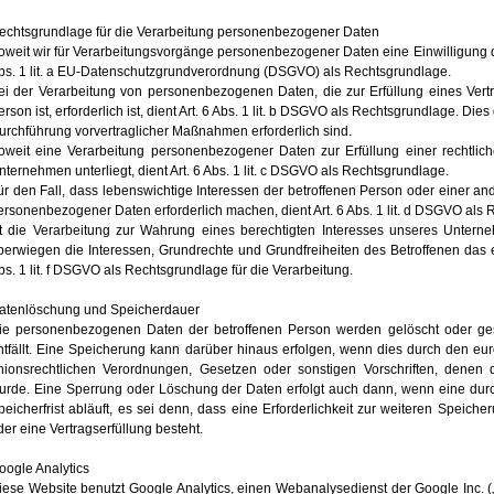
echtsgrundlage für die Verarbeitung personenbezogener Daten
oweit wir für Verarbeitungsvorgänge personenbezogener Daten eine Einwilligung de
bs. 1 lit. a EU-Datenschutzgrundverordnung (DSGVO) als Rechtsgrundlage.
ei der Verarbeitung von personenbezogenen Daten, die zur Erfüllung eines Vertr
erson ist, erforderlich ist, dient Art. 6 Abs. 1 lit. b DSGVO als Rechtsgrundlage. Die
urchführung vorvertraglicher Maßnahmen erforderlich sind.
oweit eine Verarbeitung personenbezogener Daten zur Erfüllung einer rechtlichen
nternehmen unterliegt, dient Art. 6 Abs. 1 lit. c DSGVO als Rechtsgrundlage.
ür den Fall, dass lebenswichtige Interessen der betroffenen Person oder einer an
ersonenbezogener Daten erforderlich machen, dient Art. 6 Abs. 1 lit. d DSGVO als
st die Verarbeitung zur Wahrung eines berechtigten Interesses unseres Unterne
berwiegen die Interessen, Grundrechte und Grundfreiheiten des Betroffenen das er
bs. 1 lit. f DSGVO als Rechtsgrundlage für die Verarbeitung.
atenlöschung und Speicherdauer
ie personenbezogenen Daten der betroffenen Person werden gelöscht oder ges
ntfällt. Eine Speicherung kann darüber hinaus erfolgen, wenn dies durch den eu
nionsrechtlichen Verordnungen, Gesetzen oder sonstigen Vorschriften, denen d
urde. Eine Sperrung oder Löschung der Daten erfolgt auch dann, wenn eine du
peicherfrist abläuft, es sei denn, dass eine Erforderlichkeit zur weiteren Speich
der eine Vertragserfüllung besteht.
oogle Analytics
iese Website benutzt Google Analytics, einen Webanalysedienst der Google Inc. (