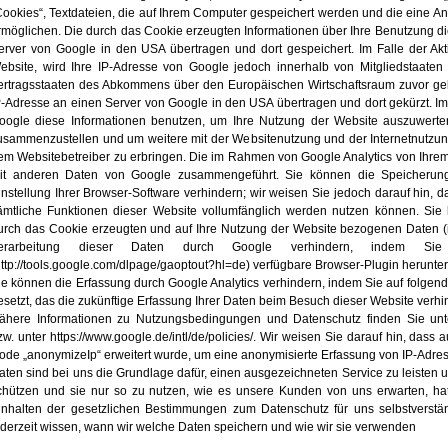
Cookies“, Textdateien, die auf Ihrem Computer gespeichert werden und die eine A
rmöglichen. Die durch das Cookie erzeugten Informationen über Ihre Benutzung d
erver von Google in den USA übertragen und dort gespeichert. Im Falle der Akt
ebsite, wird Ihre IP-Adresse von Google jedoch innerhalb von Mitgliedstaate
ertragsstaaten des Abkommens über den Europäischen Wirtschaftsraum zuvor gekü
P-Adresse an einen Server von Google in den USA übertragen und dort gekürzt. Im 
oogle diese Informationen benutzen, um Ihre Nutzung der Website auszuwerten
usammenzustellen und um weitere mit der Websitenutzung und der Internetnutzu
em Websitebetreiber zu erbringen. Die im Rahmen von Google Analytics von Ihrem 
it anderen Daten von Google zusammengeführt. Sie können die Speicherun
instellung Ihrer Browser-Software verhindern; wir weisen Sie jedoch darauf hin, d
ämtliche Funktionen dieser Website vollumfänglich werden nutzen können. Sie
urch das Cookie erzeugten und auf Ihre Nutzung der Website bezogenen Daten (in
erarbeitung dieser Daten durch Google verhindern, indem S
http://tools.google.com/dlpage/gaoptout?hl=de) verfügbare Browser-Plugin herunter
ie können die Erfassung durch Google Analytics verhindern, indem Sie auf folgend
esetzt, das die zukünftige Erfassung Ihrer Daten beim Besuch dieser Website verhin
ähere Informationen zu Nutzungsbedingungen und Datenschutz finden Sie unte
zw. unter https://www.google.de/intl/de/policies/. Wir weisen Sie darauf hin, dass
ode „anonymizeIp“ erweitert wurde, um eine anonymisierte Erfassung von IP-Adre
aten sind bei uns die Grundlage dafür, einen ausgezeichneten Service zu leiste
chützen und sie nur so zu nutzen, wie es unsere Kunden von uns erwarten, hat f
inhalten der gesetzlichen Bestimmungen zum Datenschutz für uns selbstverständ
ederzeit wissen, wann wir welche Daten speichern und wie wir sie verwenden