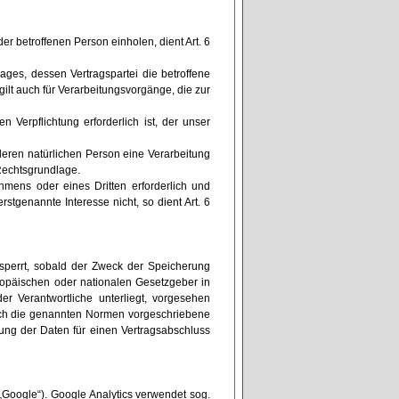
r betroffenen Person einholen, dient Art. 6
ages, dessen Vertragspartei die betroffene
s gilt auch für Verarbeitungsvorgänge, die zur
 Verpflichtung erforderlich ist, der unser
deren natürlichen Person eine Verarbeitung
 Rechtsgrundlage.
hmens oder eines Dritten erforderlich und
stgenannte Interesse nicht, so dient Art. 6
perrt, sobald der Zweck der Speicherung
ropäischen oder nationalen Gesetzgeber in
er Verantwortliche unterliegt, vorgesehen
rch die genannten Normen vorgeschriebene
erung der Daten für einen Vertragsabschluss
„Google“). Google Analytics verwendet sog.