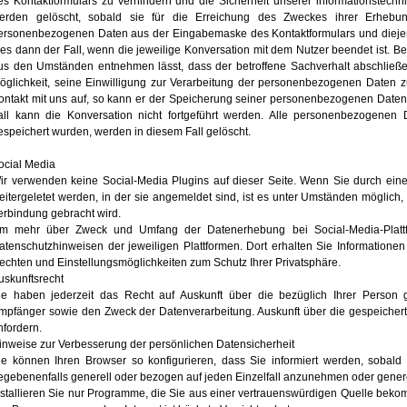
es Kontaktformulars zu verhindern und die Sicherheit unserer informationstechn
erden gelöscht, sobald sie für die Erreichung des Zweckes ihrer Erhebung
ersonenbezogenen Daten aus der Eingabemaske des Kontaktformulars und diejeni
ies dann der Fall, wenn die jeweilige Konversation mit dem Nutzer beendet ist. B
us den Umständen entnehmen lässt, dass der betroffene Sachverhalt abschließend
öglichkeit, seine Einwilligung zur Verarbeitung der personenbezogenen Daten z
ontakt mit uns auf, so kann er der Speicherung seiner personenbezogenen Daten 
all kann die Konversation nicht fortgeführt werden. Alle personenbezogenen
espeichert wurden, werden in diesem Fall gelöscht.
ocial Media
ir verwenden keine Social-Media Plugins auf dieser Seite. Wenn Sie durch eine 
eitergeletet werden, in der sie angemeldet sind, ist es unter Umständen möglich,
erbindung gebracht wird.
m mehr über Zweck und Umfang der Datenerhebung bei Social-Media-Plattfo
atenschutzhinweisen der jeweiligen Plattformen. Dort erhalten Sie Informatione
echten und Einstellungsmöglichkeiten zum Schutz Ihrer Privatsphäre.
uskunftsrecht
ie haben jederzeit das Recht auf Auskunft über die bezüglich Ihrer Person 
mpfänger sowie den Zweck der Datenverarbeitung. Auskunft über die gespeicherten
nfordern.
inweise zur Verbesserung der persönlichen Datensicherheit
ie können Ihren Browser so konfigurieren, dass Sie informiert werden, sobald
egebenenfalls generell oder bezogen auf jeden Einzelfall anzunehmen oder gene
nstallieren Sie nur Programme, die Sie aus einer vertrauenswürdigen Quelle b