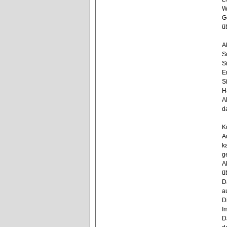
W
G
ü
A
S
S
E
S
H
A
d
K
A
k
g
A
ü
D
a
D
I
D