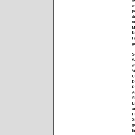
d
w
p
d
a
M
K
F
g
S
W
w
V
U
D
R
A
S
E
a
H
S
g
I