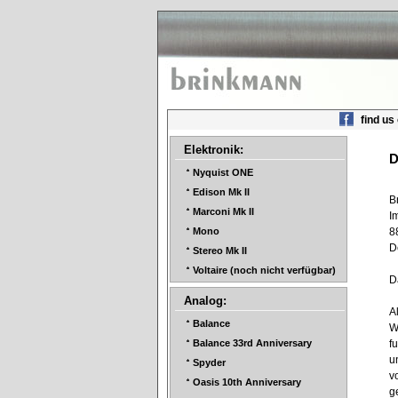
find us
Elektronik:
D
Nyquist ONE
Edison Mk II
B
Marconi Mk II
I
8
Mono
D
Stereo Mk II
Voltaire (noch nicht verfügbar)
D
Analog:
A
Balance
W
f
Balance 33rd Anniversary
u
Spyder
v
Oasis 10th Anniversary
g