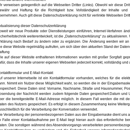
ir verweisen gelegentlich auf die Webseiten Dritter (Links). Obwohl wir diese Dri
ewähr und Haftung für die Richtigkeit bzw. Vollständigkeit der Inhalte und 
bernehmen. Auch gilt diese Datenschutzerklärung nicht für verlinkte Webseiten Drit
ktualisierung dieser Datenschutzerklärung
oweit wir neue Produkte oder Dienstleistungen einführen, Internet-Verfahren än
icherheitstechnik weiterentwickelt, ist die „Datenschutzerklärung“ zu aktualisieren.
rklärung nach Bedarf zu ändern oder zu ergänzen. Die Änderung werden wir an di
ie diese Website regelmäßig aufrufen, um sich über den aktuellen Stand der Daten
aftung
lle auf dieser Website enthaltenen Informationen wurden mit großer Sorgfalt ge
afür, dass die Inhalte unserer eigenen Webseiten jederzeit korrekt, vollständig un
ontaktformular und E-Mail-Kontakt
uf unserer Internetseite ist ein Kontaktformular vorhanden, welches für die el
ann. Nimmt ein Nutzer diese Möglichkeit wahr, so werden die in der Eingabemask
espeichert. Diese Daten sind: Vorname, Nachname, Straße und Hausnummer, Postlei
bsendung der Nachricht werden zudem folgende Daten gespeichert:Datum und Uhr
ber die bereitgestellte E-Mail-Adresse möglich. In diesem Fall werden die mit 
aten des Nutzers gespeichert. Es erfolgt in diesem Zusammenhang keine Weiterg
usschließlich für die Verarbeitung der Konversation verwendet.
ie Verarbeitung der personenbezogenen Daten aus der Eingabemaske dient uns al
m Falle einer Kontaktaufnahme per E-Mail liegt hieran auch das erforderliche ber
aten. Die sonstigen während des Absendevorgangs verarbeiteten personenbezog