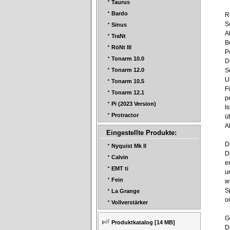
Taurus
Bardo
R
S
Sinus
A
TraNt
B
RöNt III
P
Tonarm 10.0
D
S
Tonarm 12.0
U
Tonarm 10.5
F
Tonarm 12.1
p
Pi (2023 Version)
I
Protractor
ü
A
Eingestellte Produkte:
D
Nyquist Mk II
D
Calvin
e
EMT ti
u
Fein
w
S
La Grange
o
Vollverstärker
G
Produktkatalog
[14 MB]
D