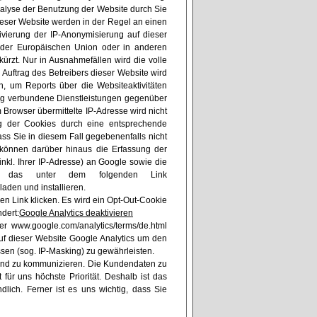
nalyse der Benutzung der Website durch Sie
ieser Website werden in der Regel an einen
ivierung der IP-Anonymisierung auf dieser
n der Europäischen Union oder in anderen
rzt. Nur in Ausnahmefällen wird die volle
Auftrag des Betreibers dieser Website wird
, um Reports über die Websiteaktivitäten
ng verbundene Dienstleistungen gegenüber
Browser übermittelte IP-Adresse wird nicht
g der Cookies durch eine entsprechende
ass Sie in diesem Fall gegebenenfalls nicht
 können darüber hinaus die Erfassung der
kl. Ihrer IP-Adresse) an Google sowie die
ie das unter dem folgenden Link
laden und installieren.
en Link klicken. Es wird ein Opt-Out-Cookie
dert:
Google Analytics deaktivieren
r www.google.com/analytics/terms/de.html
 auf dieser Website Google Analytics um den
ssen (sog. IP-Masking) zu gewährleisten.
n und zu kommunizieren. Die Kundendaten zu
ür uns höchste Priorität. Deshalb ist das
lich. Ferner ist es uns wichtig, dass Sie