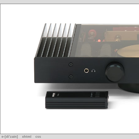
e-[di'zain]
xhtml
css